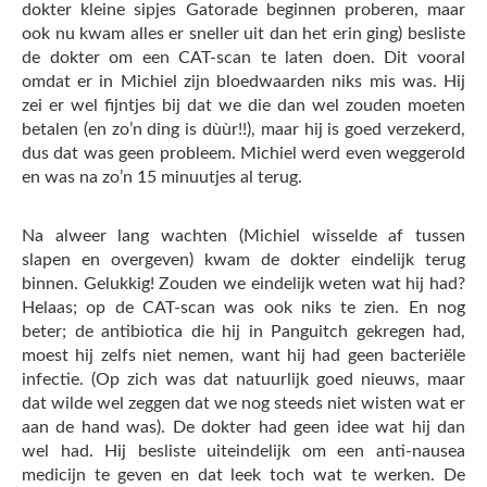
dokter kleine sipjes Gatorade beginnen proberen, maar
ook nu kwam alles er sneller uit dan het erin ging) besliste
de dokter om een CAT-scan te laten doen. Dit vooral
omdat er in Michiel zijn bloedwaarden niks mis was. Hij
zei er wel fijntjes bij dat we die dan wel zouden moeten
betalen (en zo’n ding is dùùr!!), maar hij is goed verzekerd,
dus dat was geen probleem. Michiel werd even weggerold
en was na zo’n 15 minuutjes al terug.
Na alweer lang wachten (Michiel wisselde af tussen
slapen en overgeven) kwam de dokter eindelijk terug
binnen. Gelukkig! Zouden we eindelijk weten wat hij had?
Helaas; op de CAT-scan was ook niks te zien. En nog
beter; de antibiotica die hij in Panguitch gekregen had,
moest hij zelfs niet nemen, want hij had geen bacteriële
infectie. (Op zich was dat natuurlijk goed nieuws, maar
dat wilde wel zeggen dat we nog steeds niet wisten wat er
aan de hand was). De dokter had geen idee wat hij dan
wel had. Hij besliste uiteindelijk om een anti-nausea
medicijn te geven en dat leek toch wat te werken. De