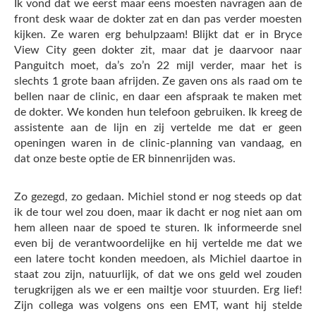
Ik vond dat we eerst maar eens moesten navragen aan de
front desk waar de dokter zat en dan pas verder moesten
kijken. Ze waren erg behulpzaam! Blijkt dat er in Bryce
View City geen dokter zit, maar dat je daarvoor naar
Panguitch moet, da’s zo’n 22 mijl verder, maar het is
slechts 1 grote baan afrijden. Ze gaven ons als raad om te
bellen naar de clinic, en daar een afspraak te maken met
de dokter. We konden hun telefoon gebruiken. Ik kreeg de
assistente aan de lijn en zij vertelde me dat er geen
openingen waren in de clinic-planning van vandaag, en
dat onze beste optie de ER binnenrijden was.
Zo gezegd, zo gedaan. Michiel stond er nog steeds op dat
ik de tour wel zou doen, maar ik dacht er nog niet aan om
hem alleen naar de spoed te sturen. Ik informeerde snel
even bij de verantwoordelijke en hij vertelde me dat we
een latere tocht konden meedoen, als Michiel daartoe in
staat zou zijn, natuurlijk, of dat we ons geld wel zouden
terugkrijgen als we er een mailtje voor stuurden. Erg lief!
Zijn collega was volgens ons een EMT, want hij stelde