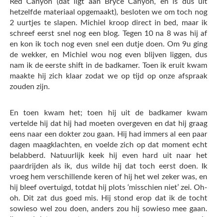
Red Canyon (dat ligt aan Bryce Canyon, en is dus uit
hetzelfde materiaal opgemaakt), besloten we om toch nog
2 uurtjes te slapen. Michiel kroop direct in bed, maar ik
schreef eerst snel nog een blog. Tegen 10 na 8 was hij af
en kon ik toch nog even snel een dutje doen. Om 9u ging
de wekker, en Michiel wou nog even blijven liggen, dus
nam ik de eerste shift in de badkamer. Toen ik eruit kwam
maakte hij zich klaar zodat we op tijd op onze afspraak
zouden zijn.
En toen kwam het; toen hij uit de badkamer kwam
vertelde hij dat hij had moeten overgeven en dat hij graag
eens naar een dokter zou gaan. Hij had immers al een paar
dagen maagklachten, en voelde zich op dat moment echt
belabberd. Natuurlijk keek hij even hard uit naar het
paardrijden als ik, dus wilde hij dat toch eerst doen. Ik
vroeg hem verschillende keren of hij het wel zeker was, en
hij bleef overtuigd, totdat hij plots ‘misschien niet’ zei. Oh-
oh. Dit zat dus goed mis. Hij stond erop dat ik de tocht
sowieso wel zou doen, anders zou hij sowieso mee gaan.