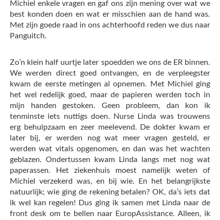
Michiel enkele vragen en gaf ons zijn mening over wat we
best konden doen en wat er misschien aan de hand was.
Met zijn goede raad in ons achterhoofd reden we dus naar
Panguitch.
Zo’n klein half uurtje later spoedden we ons de ER binnen.
We werden direct goed ontvangen, en de verpleegster
kwam de eerste metingen al opnemen. Met Michiel ging
het wel redelijk goed, maar de papieren werden toch in
mijn handen gestoken. Geen probleem, dan kon ik
tenminste iets nuttigs doen. Nurse Linda was trouwens
erg behulpzaam en zeer meelevend. De dokter kwam er
later bij, er werden nog wat meer vragen gesteld, er
werden wat vitals opgenomen, en dan was het wachten
geblazen. Ondertussen kwam Linda langs met nog wat
paperassen. Het ziekenhuis moest namelijk weten of
Michiel verzekerd was, en bij wie. En het belangrijkste
natuurlijk; wie ging de rekening betalen? OK, da’s iets dat
ik wel kan regelen! Dus ging ik samen met Linda naar de
front desk om te bellen naar EuropAssistance. Alleen, ik