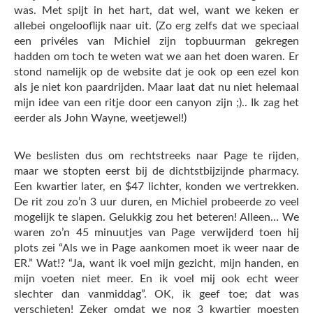
was. Met spijt in het hart, dat wel, want we keken er
allebei ongelooflijk naar uit. (Zo erg zelfs dat we speciaal
een privéles van Michiel zijn topbuurman gekregen
hadden om toch te weten wat we aan het doen waren. Er
stond namelijk op de website dat je ook op een ezel kon
als je niet kon paardrijden. Maar laat dat nu niet helemaal
mijn idee van een ritje door een canyon zijn ;).. Ik zag het
eerder als John Wayne, weetjewel!)
We beslisten dus om rechtstreeks naar Page te rijden,
maar we stopten eerst bij de dichtstbijzijnde pharmacy.
Een kwartier later, en $47 lichter, konden we vertrekken.
De rit zou zo’n 3 uur duren, en Michiel probeerde zo veel
mogelijk te slapen. Gelukkig zou het beteren! Alleen… We
waren zo’n 45 minuutjes van Page verwijderd toen hij
plots zei “Als we in Page aankomen moet ik weer naar de
ER.” Wat!? “Ja, want ik voel mijn gezicht, mijn handen, en
mijn voeten niet meer. En ik voel mij ook echt weer
slechter dan vanmiddag”. OK, ik geef toe; dat was
verschieten! Zeker omdat we nog 3 kwartier moesten