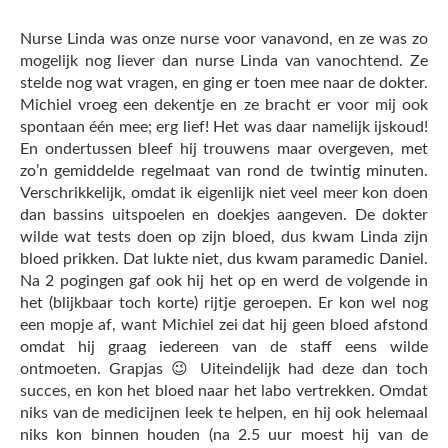
Nurse Linda was onze nurse voor vanavond, en ze was zo
mogelijk nog liever dan nurse Linda van vanochtend. Ze
stelde nog wat vragen, en ging er toen mee naar de dokter.
Michiel vroeg een dekentje en ze bracht er voor mij ook
spontaan één mee; erg lief! Het was daar namelijk ijskoud!
En ondertussen bleef hij trouwens maar overgeven, met
zo’n gemiddelde regelmaat van rond de twintig minuten.
Verschrikkelijk, omdat ik eigenlijk niet veel meer kon doen
dan bassins uitspoelen en doekjes aangeven. De dokter
wilde wat tests doen op zijn bloed, dus kwam Linda zijn
bloed prikken. Dat lukte niet, dus kwam paramedic Daniel.
Na 2 pogingen gaf ook hij het op en werd de volgende in
het (blijkbaar toch korte) rijtje geroepen. Er kon wel nog
een mopje af, want Michiel zei dat hij geen bloed afstond
omdat hij graag iedereen van de staff eens wilde
ontmoeten. Grapjas 😉 Uiteindelijk had deze dan toch
succes, en kon het bloed naar het labo vertrekken. Omdat
niks van de medicijnen leek te helpen, en hij ook helemaal
niks kon binnen houden (na 2.5 uur moest hij van de