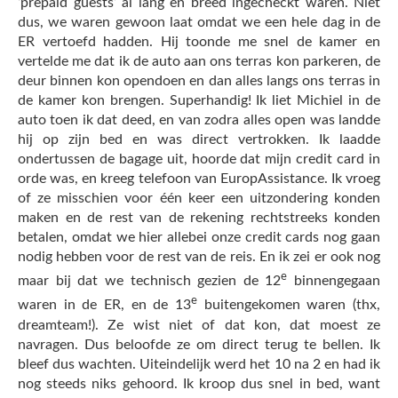
‘prepaid guests’ al lang en breed ingecheckt waren. Niet
dus, we waren gewoon laat omdat we een hele dag in de
ER vertoefd hadden. Hij toonde me snel de kamer en
vertelde me dat ik de auto aan ons terras kon parkeren, de
deur binnen kon opendoen en dan alles langs ons terras in
de kamer kon brengen. Superhandig! Ik liet Michiel in de
auto toen ik dat deed, en van zodra alles open was landde
hij op zijn bed en was direct vertrokken. Ik laadde
ondertussen de bagage uit, hoorde dat mijn credit card in
orde was, en kreeg telefoon van EuropAssistance. Ik vroeg
of ze misschien voor één keer een uitzondering konden
maken en de rest van de rekening rechtstreeks konden
betalen, omdat we hier allebei onze credit cards nog gaan
nodig hebben voor de rest van de reis. En ik zei er ook nog
e
maar bij dat we technisch gezien de 12
binnengegaan
e
waren in de ER, en de 13
buitengekomen waren (thx,
dreamteam!). Ze wist niet of dat kon, dat moest ze
navragen. Dus beloofde ze om direct terug te bellen. Ik
bleef dus wachten. Uiteindelijk werd het 10 na 2 en had ik
nog steeds niks gehoord. Ik kroop dus snel in bed, want