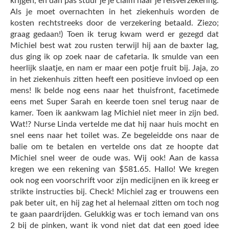
krijgen, en dàn pas stuur je je claim naar je reisverzekering.
Als je moet overnachten in het ziekenhuis worden de
kosten rechtstreeks door de verzekering betaald. Ziezo;
graag gedaan!) Toen ik terug kwam werd er gezegd dat
Michiel best wat zou rusten terwijl hij aan de baxter lag,
dus ging ik op zoek naar de cafetaria. Ik smulde van een
heerlijk slaatje, en nam er maar een potje fruit bij. Jaja, zo
in het ziekenhuis zitten heeft een positieve invloed op een
mens! Ik belde nog eens naar het thuisfront, facetimede
eens met Super Sarah en keerde toen snel terug naar de
kamer. Toen ik aankwam lag Michiel niet meer in zijn bed.
Wat!? Nurse Linda vertelde me dat hij naar huis mocht en
snel eens naar het toilet was. Ze begeleidde ons naar de
balie om te betalen en vertelde ons dat ze hoopte dat
Michiel snel weer de oude was. Wij ook! Aan de kassa
kregen we een rekening van $581.65. Hallo! We kregen
ook nog een voorschrift voor zijn medicijnen en ik kreeg er
strikte instructies bij. Check! Michiel zag er trouwens een
pak beter uit, en hij zag het al helemaal zitten om toch nog
te gaan paardrijden. Gelukkig was er toch iemand van ons
2 bij de pinken, want ik vond niet dat dat een goed idee