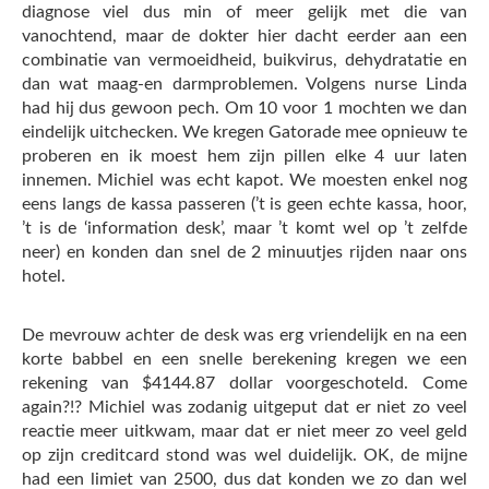
diagnose viel dus min of meer gelijk met die van
vanochtend, maar de dokter hier dacht eerder aan een
combinatie van vermoeidheid, buikvirus, dehydratatie en
dan wat maag-en darmproblemen. Volgens nurse Linda
had hij dus gewoon pech. Om 10 voor 1 mochten we dan
eindelijk uitchecken. We kregen Gatorade mee opnieuw te
proberen en ik moest hem zijn pillen elke 4 uur laten
innemen. Michiel was echt kapot. We moesten enkel nog
eens langs de kassa passeren (’t is geen echte kassa, hoor,
’t is de ‘information desk’, maar ’t komt wel op ’t zelfde
neer) en konden dan snel de 2 minuutjes rijden naar ons
hotel.
De mevrouw achter de desk was erg vriendelijk en na een
korte babbel en een snelle berekening kregen we een
rekening van $4144.87 dollar voorgeschoteld. Come
again?!? Michiel was zodanig uitgeput dat er niet zo veel
reactie meer uitkwam, maar dat er niet meer zo veel geld
op zijn creditcard stond was wel duidelijk. OK, de mijne
had een limiet van 2500, dus dat konden we zo dan wel