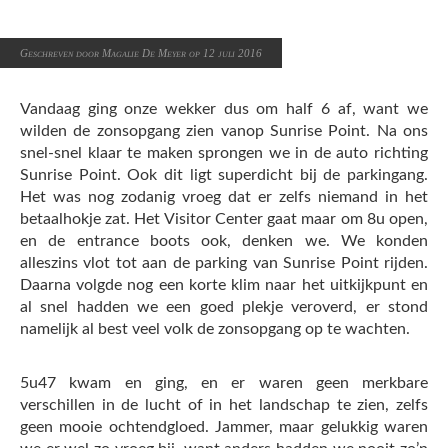
Geschreven door Magalie De Meyer op 12 juli 2016
Vandaag ging onze wekker dus om half 6 af, want we
wilden de zonsopgang zien vanop Sunrise Point. Na ons
snel-snel klaar te maken sprongen we in de auto richting
Sunrise Point. Ook dit ligt superdicht bij de parkingang.
Het was nog zodanig vroeg dat er zelfs niemand in het
betaalhokje zat. Het Visitor Center gaat maar om 8u open,
en de entrance boots ook, denken we. We konden
alleszins vlot tot aan de parking van Sunrise Point rijden.
Daarna volgde nog een korte klim naar het uitkijkpunt en
al snel hadden we een goed plekje veroverd, er stond
namelijk al best veel volk de zonsopgang op te wachten.
5u47 kwam en ging, en er waren geen merkbare
verschillen in de lucht of in het landschap te zien, zelfs
geen mooie ochtendgloed. Jammer, maar gelukkig waren