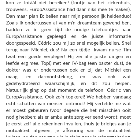
kon ze totààl niet bereiken! (foutje van het ziekenhuis,
trouwens, EuropAssistance had daar niks mee te maken).
Dan maar plan B; bellen naar mijn persoonlijk heldenduo!
Zoals ik ondertussen al van m’n dreamteam gewend ben,
hadden ze in geen tijd de nodige telefoontjes naar
EuropAssistance gepleegd en de juiste informatie
doorgespeeld. Cédric zou mij zo snel mogelijk bellen. Snel
terug naar Michiel, dus! Na een tijdje kwam nurse Tim
(wàt een goede verpleger! Hij zei alle juiste dingen en
leefde erg mee. Top!) met een IV-bag (een baxter dus), de
dokter was er ondertussen ook en zij dat Michiel een
maag- en darmontsteking, en was ook wat
gedehydrateerd waarschijnlijk, en dit zou helpen.
Natuurlijk ging op dat moment de telefoon; Cédric van
EuropAssistance. Ook zo’n topkerel! We hebben vandaag
echt schatten van mensen ontmoet! Hij vertelde me wat
er moest gebeuren (voor degene die het misschien ooit
nodig hebben; als er ambulante zorg verleend wordt, moet
je eerst zelf alle rekeninen invullen, thuis je briefjes aan je
mutualiteit afgeven, je afkeuring van de mutualiteit