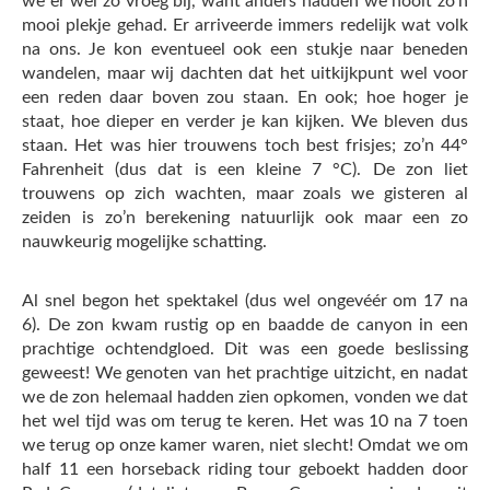
we er wel zo vroeg bij, want anders hadden we nooit zo’n
mooi plekje gehad. Er arriveerde immers redelijk wat volk
na ons. Je kon eventueel ook een stukje naar beneden
wandelen, maar wij dachten dat het uitkijkpunt wel voor
een reden daar boven zou staan. En ook; hoe hoger je
staat, hoe dieper en verder je kan kijken. We bleven dus
staan. Het was hier trouwens toch best frisjes; zo’n 44°
Fahrenheit (dus dat is een kleine 7 °C). De zon liet
trouwens op zich wachten, maar zoals we gisteren al
zeiden is zo’n berekening natuurlijk ook maar een zo
nauwkeurig mogelijke schatting.
Al snel begon het spektakel (dus wel ongevéér om 17 na
6). De zon kwam rustig op en baadde de canyon in een
prachtige ochtendgloed. Dit was een goede beslissing
geweest! We genoten van het prachtige uitzicht, en nadat
we de zon helemaal hadden zien opkomen, vonden we dat
het wel tijd was om terug te keren. Het was 10 na 7 toen
we terug op onze kamer waren, niet slecht! Omdat we om
half 11 een horseback riding tour geboekt hadden door