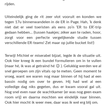
rijden.
Uiteindelijk ging de rit zeer vlot vooruit en konden we
tegen 17u binnenwandelen in de ER in Page. Hah, ‘k denk
niet dat er veel toeristen als eens zo’n ‘ER to ER’-trip
gedaan hebben… (tussen haakjes; zéker aan te raden, hoor,
zorgt voor een perfecte vergelijkende studie tussen
verschillende ER-teams! Zet maar op jullie bucket list!)
Terwijl Michiel er miserabel bijzat, legde ik de situatie uit.
Ook hier kreeg ik een bundel formulieren om in te vullen
(maar hé, ik was al getraind hé 😉 ). Gelukkig werden we al
snel geroepen om zijn vitals op te meten. Geen moment te
vroeg, want we waren nog maar binnen of hij had al een
bassin nodig om over te geven. Hij had wel al een
volledige dag niks gegeten, dus er kwam vooral gal uit.
Nog snel even naar de wachtkamer (er was nog geen exam
room vrij) en daarna mochten we eindelijk naar binnen.
Ook hier mocht ik weer mee, daar was ik wel erg blij om.