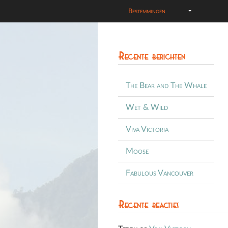
Bestemmingen
Recente berichten
The Bear and The Whale
Wet & Wild
Viva Victoria
Moose
Fabulous Vancouver
Recente reacties