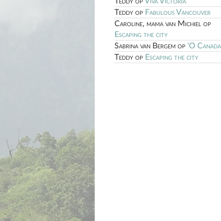
Teddy
op
Viva Victoria
Teddy
op
Fabulous Vancouver
Caroline, mama van Michiel
op
Escaping the city
Sabrina van Bergem
op
‘O Canada
Teddy
op
Escaping the city