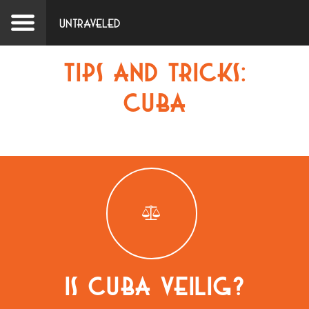
Untraveled
Tips and tricks:
Cuba
Is Cuba veilig?