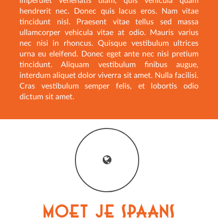
imperdiet venenatis diam, quis vehicula quam
hendrerit nec. Donec quis lacus eros. Nam vitae
tincidunt nisl. Praesent vitae tellus sed massa
ullamcorper vehicula vitae at odio. Mauris varius
nec nisi in rhoncus. Quisque vestibulum ultrices
urna eu eleifend. Donec eget ante nec nisi pretium
tincidunt. Aliquam vestibulum finibus augue,
interdum aliquet dolor viverra sit amet. Nulla facilisi.
Cras vestibulum semper felis, et lobortis odio
dictum sit amet.
Moet je Spaans