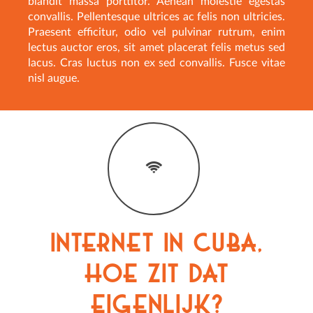
blandit massa porttitor. Aenean molestie egestas
convallis. Pellentesque ultrices ac felis non ultricies.
Praesent efficitur, odio vel pulvinar rutrum, enim
lectus auctor eros, sit amet placerat felis metus sed
lacus. Cras luctus non ex sed convallis. Fusce vitae
nisl augue.
Internet in Cuba,
hoe zit dat
eigenlijk?