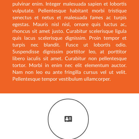
pulvinar enim. Integer malesuada sapien et lobortis
vulputate. Pellentesque habitant morbi tristique
senectus et netus et malesuada fames ac turpis
egestas. Mauris nisl nisl, ornare quis luctus ac,
rhoncus sit amet justo. Curabitur scelerisque ligula
quis lacus scelerisque dignissim. Proin tempor et
turpis nec blandit. Fusce ut lobortis odio.
Suspendisse dignissim porttitor leo, at porttitor
libero iaculis sit amet. Curabitur non pellentesque
tortor. Morbi in enim nec elit elementum auctor.
Nam non leo eu ante fringilla cursus vel ut velit.
Pellentesque tempor vestibulum ullamcorper.