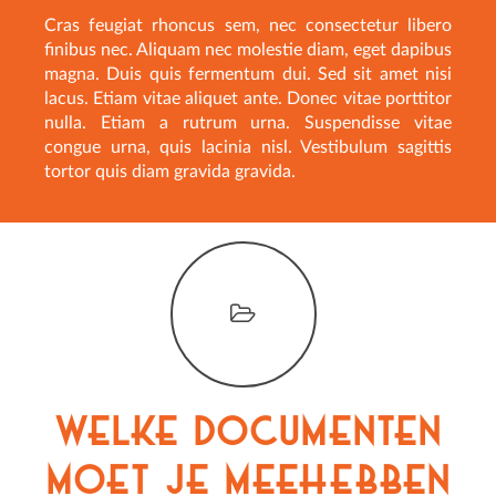
Cras feugiat rhoncus sem, nec consectetur libero
finibus nec. Aliquam nec molestie diam, eget dapibus
magna. Duis quis fermentum dui. Sed sit amet nisi
lacus. Etiam vitae aliquet ante. Donec vitae porttitor
nulla. Etiam a rutrum urna. Suspendisse vitae
congue urna, quis lacinia nisl. Vestibulum sagittis
tortor quis diam gravida gravida.
Welke documenten
moet je meehebben