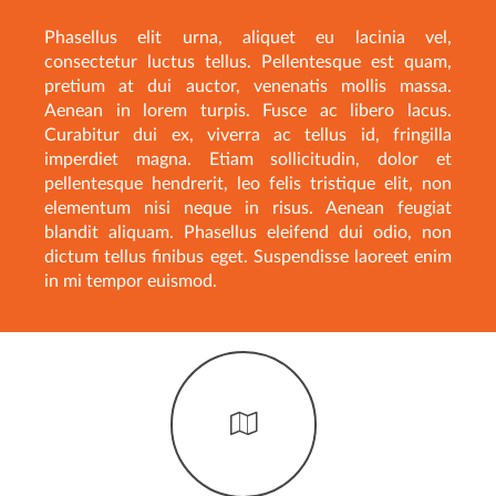
Phasellus elit urna, aliquet eu lacinia vel,
consectetur luctus tellus. Pellentesque est quam,
pretium at dui auctor, venenatis mollis massa.
Aenean in lorem turpis. Fusce ac libero lacus.
Curabitur dui ex, viverra ac tellus id, fringilla
imperdiet magna. Etiam sollicitudin, dolor et
pellentesque hendrerit, leo felis tristique elit, non
elementum nisi neque in risus. Aenean feugiat
blandit aliquam. Phasellus eleifend dui odio, non
dictum tellus finibus eget. Suspendisse laoreet enim
in mi tempor euismod.