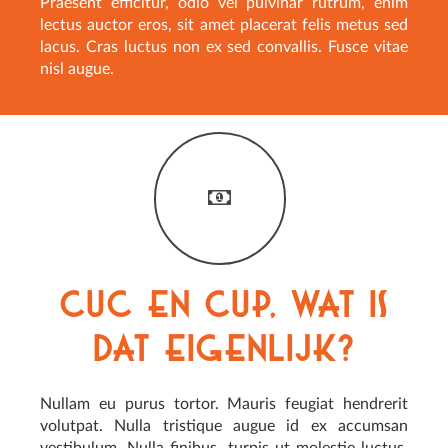
Praesent efficitur, odio vel pulvinar rutrum, enim
lectus auctor eros, sit amet placerat felis metus sed
lacus. Cras luctus non ex sed convallis. Fusce vitae
nisl augue.
CUC en CUP, wat is
dat eigenlijk?
Nullam eu purus tortor. Mauris feugiat hendrerit
volutpat. Nulla tristique augue id ex accumsan
vestibulum. Nulla finibus, turpis ut molestie luctus,