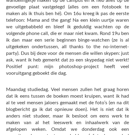
wandelingetje maken op de campus en ik heb alles op de
gevoelige plaat vastgelegd (alles om een fotoboek te
maken als ik thuis ben hé). Om 16u kreeg ik pas de eerste
telefoon: Mama and the gang! Na een klein uurtje waren
we uitgebabbeld en bleef ik geduldig wachten op de
volgende phone call, die er maar niet kwam. Rond 19u ben
ik dan maar een serie beginnen binge-watchen (ze is al
uitgekeken ondertussen, all thanks to the no-internet-
party). Dus bij deze voor de mensen die willen skypen: just
ask, want ik heb gemerkt dat zo een skypedag niet werkt!
Positief punt: mijn photoshop-project heeft veel
vooruitgang geboekt die dag.
Maandag studiedag. Veel mensen zullen het graag horen
dat ik eens tussen de boeken moest kruipen, want ik had
al te veel mensen jaloers gemaakt met de foto’s (en na dit
blogbericht ga ik dat opnieuw doen). Het is niet dat ik
anders niet studeer, maar ik besloot om eens werk te
maken van al het leeswerk en inhaalwerk van de
afgelopen weken. Omdat we donderdag ook een