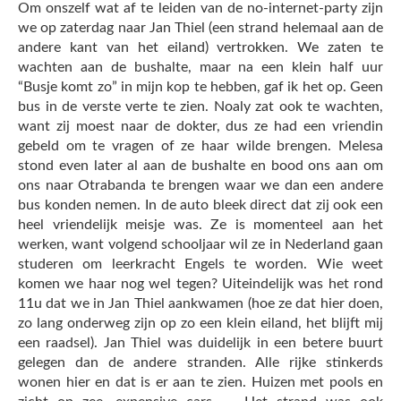
Om onszelf wat af te leiden van de no-internet-party zijn
we op zaterdag naar Jan Thiel (een strand helemaal aan de
andere kant van het eiland) vertrokken. We zaten te
wachten aan de bushalte, maar na een klein half uur
“Busje komt zo” in mijn kop te hebben, gaf ik het op. Geen
bus in de verste verte te zien. Noaly zat ook te wachten,
want zij moest naar de dokter, dus ze had een vriendin
gebeld om te vragen of ze haar wilde brengen. Melesa
stond even later al aan de bushalte en bood ons aan om
ons naar Otrabanda te brengen waar we dan een andere
bus konden nemen. In de auto bleek direct dat zij ook een
heel vriendelijk meisje was. Ze is momenteel aan het
werken, want volgend schooljaar wil ze in Nederland gaan
studeren om leerkracht Engels te worden. Wie weet
komen we haar nog wel tegen? Uiteindelijk was het rond
11u dat we in Jan Thiel aankwamen (hoe ze dat hier doen,
zo lang onderweg zijn op zo een klein eiland, het blijft mij
een raadsel). Jan Thiel was duidelijk in een betere buurt
gelegen dan de andere stranden. Alle rijke stinkerds
wonen hier en dat is er aan te zien. Huizen met pools en