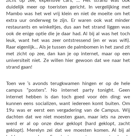
zicht op zee, expensive cars, … Het strand was ook
duidelijk meer op toeristen gericht. In vergelijking met
Mambo was het wel vrij klein en niet de moeite om het
extra uur onderweg te zijn. Er waren ook wat minder
restaurants en winkeltjes, dus aan het strand liggen was
ook de enige optie die je daar had. Al bij al was het toch
leuk, want het was zeer ontstressend (en er was wifi).
Raar eigenlijk… Als je tussen de palmbomen in het zand zit
met zicht op zee, dan kan je op internet, maar op een
universiteit niet. Ze willen hier gewoon dat we naar het
strand gaan!
Toen we ’s avonds terugkwamen hingen er op de hele
campus “posters”. No internet party tonight. Geen
internet hebben is dan toch goed voor één ding: we
kunnen eens socializen, want iedereen komt buiten. Om
19u was er eerst een vergadering van de Campus. Wij
dachten dat we niet moesten gaan, maar iets na zeven
werd er al op onze deur geklopt (hard geklopt, zacht
geklopt). Merelyn zei dat we moesten komen. Al bij al