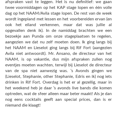
afspraken vast te leggen. Het is nu definitief: we gaan
twee voormiddagen op het KAP stage lopen en één volle
dag op het NAAM/Avila stage lopen. De rest van de week
wordt ingepland met lessen en het voorbereiden ervan (en
ook het eiland verkennen, maar dat was jullie al
opgevallen denk ik). In de namiddag brachten we een
bezoekje aan Punda om onze stageplaatsen te regelen,
aangezien we dat nu zelf moeten doen. Ik ging langs bij
het NAAM en Lieselot ging langs bij Rif Fort (aangezien
Avila niet antwoordt). Mr. Ansano, de directeur van het
NAAM, is op vakantie, dus mijn afspraken zullen nog
eventjes moeten wachten, terwijl bij Lieselot de directeur
van de spa niet aanwezig was. ’s Avonds gingen we
(Lieselot, Stephanie, other Stephanie, Edris en ik) nog iets
drinken in Rif Fort. Overdag is het er al gezellig, maar in
het weekend heb je daar ’s avonds live bands die komen
optreden, wat de sfeer alleen maar beter maakt! Als je dan
nog eens cocktails geeft aan special prices, dan is er
niemand die klaagt!