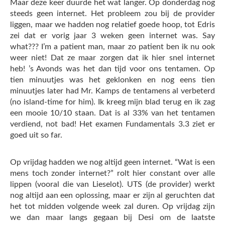
Maar deze keer duurde het wat langer. Op donderdag nog
steeds geen internet. Het probleem zou bij de provider
liggen, maar we hadden nog relatief goede hoop, tot Edris
zei dat er vorig jaar 3 weken geen internet was. Say
what??? I’m a patient man, maar zo patient ben ik nu ook
weer niet! Dat ze maar zorgen dat ik hier snel internet
heb! ’s Avonds was het dan tijd voor ons tentamen. Op
tien minuutjes was het geklonken en nog eens tien
minuutjes later had Mr. Kamps de tentamens al verbeterd
(no island-time for him). Ik kreeg mijn blad terug en ik zag
een mooie 10/10 staan. Dat is al 33% van het tentamen
verdiend, not bad! Het examen Fundamentals 3.3 ziet er
goed uit so far.
Op vrijdag hadden we nog altijd geen internet. “Wat is een
mens toch zonder internet?” rolt hier constant over alle
lippen (vooral die van Lieselot). UTS (de provider) werkt
nog altijd aan een oplossing, maar er zijn al geruchten dat
het tot midden volgende week zal duren. Op vrijdag zijn
we dan maar langs gegaan bij Desi om de laatste