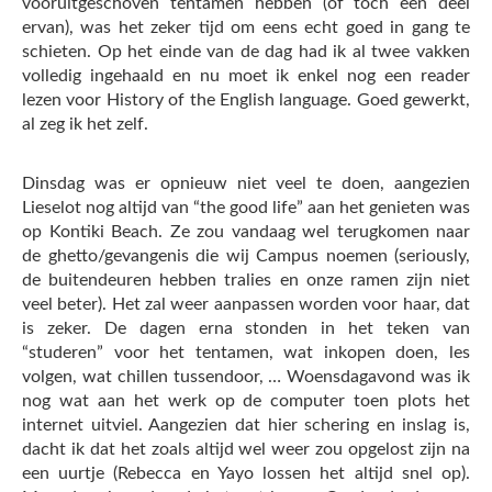
vooruitgeschoven tentamen hebben (of toch een deel
ervan), was het zeker tijd om eens echt goed in gang te
schieten. Op het einde van de dag had ik al twee vakken
volledig ingehaald en nu moet ik enkel nog een reader
lezen voor History of the English language. Goed gewerkt,
al zeg ik het zelf.
Dinsdag was er opnieuw niet veel te doen, aangezien
Lieselot nog altijd van “the good life” aan het genieten was
op Kontiki Beach. Ze zou vandaag wel terugkomen naar
de ghetto/gevangenis die wij Campus noemen (seriously,
de buitendeuren hebben tralies en onze ramen zijn niet
veel beter). Het zal weer aanpassen worden voor haar, dat
is zeker. De dagen erna stonden in het teken van
“studeren” voor het tentamen, wat inkopen doen, les
volgen, wat chillen tussendoor, … Woensdagavond was ik
nog wat aan het werk op de computer toen plots het
internet uitviel. Aangezien dat hier schering en inslag is,
dacht ik dat het zoals altijd wel weer zou opgelost zijn na
een uurtje (Rebecca en Yayo lossen het altijd snel op).