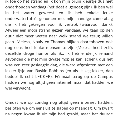
ik toe op het strand en ik kon mijn bruin kleurtje dus niet
onderhouden vandaag (het doet al genoeg pijn). Ik ben wel
in het water geweest en ik heb enkele leuke
onderwaterfoto’s genomen met mijn handige camerabag
die ik heb gekregen voor ik vertrok (waarvoor dank).
Alweer een mooi strand gezien vandaag, we gaan op den
duur niet meer weten naar welk strand we terug willen
gaan. Melesa, Noaly en Thomas blijken daarenboven ook
nog eens heel leuke mensen te zijn (Melesa heeft zelfs
dezelfde droge humor als ik.. ik heb eindelijk iemand
gevonden die met mijn dwaze mopjes kan lachen), dus het
was een zeer geslaagde dag, die werd afgesloten met een
lekker ijsje van Baskin Robbins (en als ik zeg lekker, dan
bedoel ik echt LEKKER). Eénmaal terug op de Campus
hadden we nog altijd geen internet, maar dat hadden we
wel verwacht.
Omdat we op zondag nog altijd geen internet hadden,
besloten we om eens uit te slapen op maandag. Om kwart
na negen kwam ik uit mijn bed gerold, maar het duurde