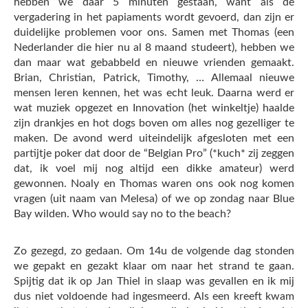
hebben we daar 5 minuten gestaan, want als de
vergadering in het papiaments wordt gevoerd, dan zijn er
duidelijke problemen voor ons. Samen met Thomas (een
Nederlander die hier nu al 8 maand studeert), hebben we
dan maar wat gebabbeld en nieuwe vrienden gemaakt.
Brian, Christian, Patrick, Timothy, … Allemaal nieuwe
mensen leren kennen, het was echt leuk. Daarna werd er
wat muziek opgezet en Innovation (het winkeltje) haalde
zijn drankjes en hot dogs boven om alles nog gezelliger te
maken. De avond werd uiteindelijk afgesloten met een
partijtje poker dat door de “Belgian Pro” (*kuch* zij zeggen
dat, ik voel mij nog altijd een dikke amateur) werd
gewonnen. Noaly en Thomas waren ons ook nog komen
vragen (uit naam van Melesa) of we op zondag naar Blue
Bay wilden. Who would say no to the beach?
Zo gezegd, zo gedaan. Om 14u de volgende dag stonden
we gepakt en gezakt klaar om naar het strand te gaan.
Spijtig dat ik op Jan Thiel in slaap was gevallen en ik mij
dus niet voldoende had ingesmeerd. Als een kreeft kwam