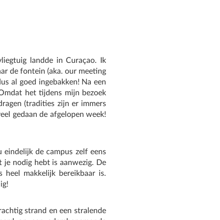
iegtuig landde in Curaçao. Ik
ar de fontein (aka. our meeting
 dus al goed ingebakken! Na een
Omdat het tijdens mijn bezoek
ragen (tradities zijn er immers
veel gedaan de afgelopen week!
u eindelijk de campus zelf eens
at je nodig hebt is aanwezig. De
 heel makkelijk bereikbaar is.
ig!
achtig strand en een stralende