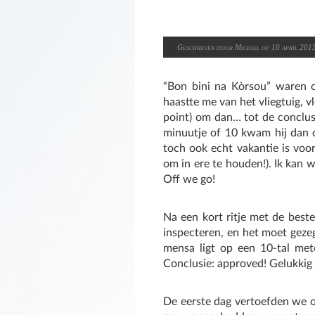
Geschreven door Michiel op 10 april 201
“Bon bini na Kòrsou” waren o
haastte me van het vliegtuig, 
point) om dan… tot de conclusi
minuutje of 10 kwam hij dan 
toch ook echt vakantie is voor
om in ere te houden!). Ik kan
Off we go!
Na een kort ritje met de beste
inspecteren, en het moet gezegd
mensa ligt op een 10-tal mete
Conclusie: approved! Gelukkig 
De eerste dag vertoefden we o