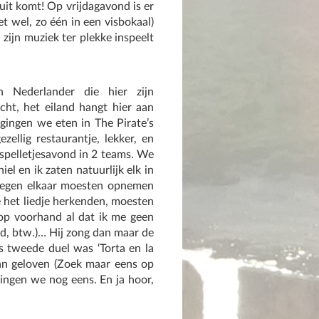
 uit komt! Op vrijdagavond is er
et wel, zo één in een visbokaal)
zijn muziek ter plekke inspeelt
Nederlander die hier zijn
ht, het eiland hangt hier aan
 gingen we eten in The Pirate’s
ellig restaurantje, lekker, en
spelletjesavond in 2 teams. We
l en ik zaten natuurlijk elk in
 tegen elkaar moesten opnemen
e het liedje herkenden, moesten
t op voorhand al dat ik me geen
ud, btw.)… Hij zong dan maar de
ns tweede duel was ‘Torta en la
 aan geloven (Zoek maar eens op
gingen we nog eens. En ja hoor,