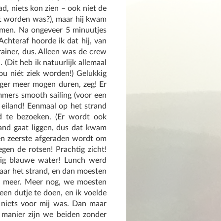
d, niets kon zien – ook niet de
het worden was?), maar hij kwam
nemen. Na ongeveer 5 minuutjes
Achteraf hoorde ik dat hij, van
rainer, dus. Alleen was de crew
 (Dit heb ik natuurlijk allemaal
u niét ziek worden!) Gelukkig
nger meer mogen duren, zeg! Er
mmers smooth sailing (voor een
g eiland! Eenmaal op het strand
d te bezoeken. (Er wordt ook
and gaat liggen, dus dat kwam
en zeerste afgeraden wordt om
en de rotsen! Prachtig zicht!
tig blauwe water! Lunch werd
naar het strand, en dan moesten
ts meer. Meer nog, we moesten
een dutje te doen, en ik voelde
 niets voor mij was. Dan maar
 manier zijn we beiden zonder