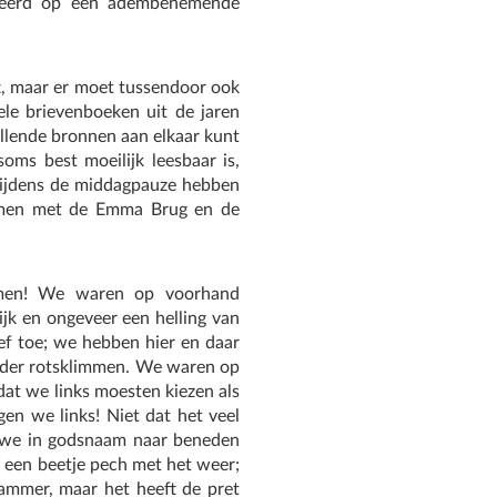
kteerd op een adembenemende
ft, maar er moet tussendoor ook
e brievenboeken uit de jaren
hillende bronnen aan elkaar kunt
oms best moeilijk leesbaar is,
! Tijdens de middagpauze hebben
samen met de Emma Brug en de
mmen! We waren op voorhand
ijk en ongeveer een helling van
ef toe; we hebben hier en daar
erder rotsklimmen. We waren op
at we links moesten kiezen als
en we links! Niet dat het veel
e we in godsnaam naar beneden
 een beetje pech met het weer;
ammer, maar het heeft de pret