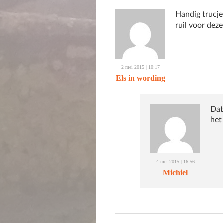
Handig trucje 
ruil voor deze
2 mei 2015 | 10:17
Els in wording
Dat
het 
4 mei 2015 | 16:56
Michiel