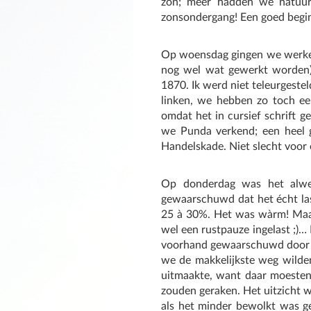
zon; meer hadden we natuur
zonsondergang! Een goed begin
Op woensdag gingen we werken i
nog wel wat gewerkt worden)
1870. Ik werd niet teleurgestel
linken, we hebben zo toch een
omdat het in cursief schrift g
we Punda verkend; een heel 
Handelskade. Niet slecht voo
Op donderdag was het alwe
gewaarschuwd dat het écht last
25 à 30%. Het was wàrm! Maar 
wel een rustpauze ingelast ;)
voorhand gewaarschuwd door ee
we de makkelijkste weg wilden
uitmaakte, want daar moesten
zouden geraken. Het uitzicht 
als het minder bewolkt was g