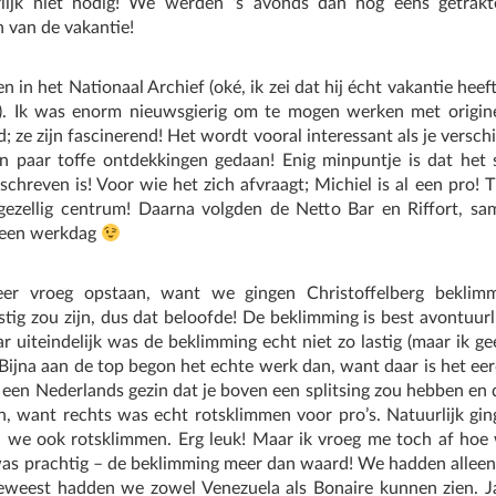
lijk niet nodig! We werden ’s avonds dan nog eens getra
 van de vakantie!
n het Nationaal Archief (oké, ik zei dat hij écht vakantie hee
. Ik was enorm nieuwsgierig om te mogen werken met originel
d; ze zijn fascinerend! Het wordt vooral interessant als je versc
 paar toffe ontdekkingen gedaan! Enig minpuntje is dat het s
eschreven is! Voor wie het zich afvraagt; Michiel is al een pro
gezellig centrum! Daarna volgden de Netto Bar en Riffort, 
r een werkdag
er vroeg opstaan, want we gingen Christoffelberg bekli
ig zou zijn, dus dat beloofde! De beklimming is best avontuurl
uiteindelijk was de beklimming echt niet zo lastig (maar ik ge
… Bijna aan de top begon het echte werk dan, want daar is het e
n Nederlands gezin dat je boven een splitsing zou hebben en d
, want rechts was echt rotsklimmen voor pro’s. Natuurlijk ging
 we ook rotsklimmen. Erg leuk! Maar ik vroeg me toch af ho
was prachtig – de beklimming meer dan waard! We hadden alleen
eweest hadden we zowel Venezuela als Bonaire kunnen zien. J