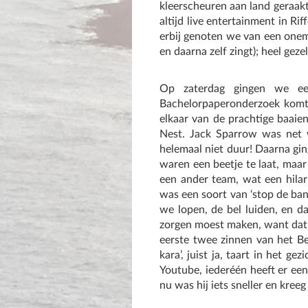
kleerscheuren aan land geraakt!
altijd live entertainment in Ri
erbij genoten we van een onema
en daarna zelf zingt); heel gezel
Op zaterdag gingen we ee
Bachelorpaperonderzoek komt 
elkaar van de prachtige baaien
Nest. Jack Sparrow was net we
helemaal niet duur! Daarna gi
waren een beetje te laat, maar
een ander team, wat een hila
was een soort van ‘stop de ban
we lopen, de bel luiden, en da
zorgen moest maken, want dat h
eerste twee zinnen van het Bel
kara’, juist ja, taart in het 
Youtube, iederéén heeft er een
nu was hij iets sneller en kreeg