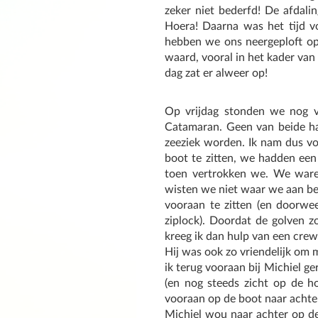
zeker niet bederfd! De afdali
Hoera! Daarna was het tijd v
hebben we ons neergeploft op
waard, vooral in het kader van
dag zat er alweer op!
Op vrijdag stonden we nog v
Catamaran. Geen van beide h
zeeziek worden. Ik nam dus vo
boot te zitten, we hadden een 
toen vertrokken we. We waren
wisten we niet waar we aan be
vooraan te zitten (en doorwee
ziplock). Doordat de golven z
kreeg ik dan hulp van een crew
Hij was ook zo vriendelijk om m
ik terug vooraan bij Michiel ge
(en nog steeds zicht op de ho
vooraan op de boot naar achte
Michiel wou naar achter op de 