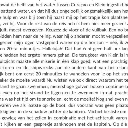
wat de helft van het water tussen Curaçao en Klein ingeslikt ha
spattend water, en dat hij dus ongelooflijk ongemakkelijk aan 
e hulp en was blij toen hij naast mij op het trapje kon plaats
, zei hij. Voor de rest van de reis heb ik hem niet meer gezien! 
uit, moest overgeven. Keuzes: de vloer of de vuilbak. Een no b
eidden hem naar de reling, waar hij 6 anderen mocht vergezellen.
gezien mijn ogen vastgepind waren op die horizon – néé, ik zo
en 20-tal minuutjes. Hallelujah! Dat had écht geen half uur la
e hadden het ergste immers gehad. De terugkeer van Klein is i
et uitzicht maakte alle miserie in één klap goed; wat een prachti
rtoren en de shipwrecks aan de andere kant van het eilan
ijk bent om eerst 20 minuutjes te wandelen voor je op het str
zeker de moeite waard! Nu wisten we ook direct waarom het t
iland te gaan zwemmen; metershoge golven botsen continue teg
 even op het strand te liggen en te zwemmen in dat prach
a was het tijd om te snorkelen; echt de moeite! Nog snel even 
waren we als laatste op de boot, dus vooraan was geen plaa
kkig wel in de schaduw achter de kapitein. Michiel besliste om 
r-gewieg van het zeilen in combinatie met het achteruit varen
it kijken en een gesprekje aanknopen met de kapitein. Op die