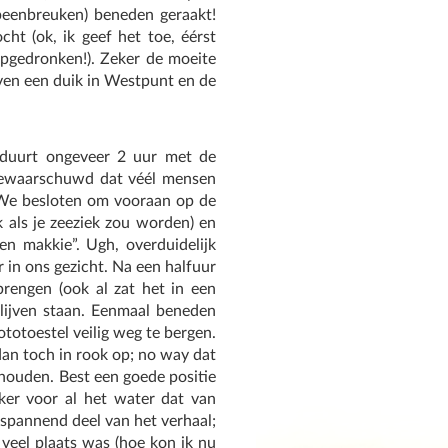
 beenbreuken) beneden geraakt!
t (ok, ik geef het toe, éérst
pgedronken!). Zeker de moeite
even een duik in Westpunt en de
 duurt ongeveer 2 uur met de
gewaarschuwd dat véél mensen
. We besloten om vooraan op de
k als je zeeziek zou worden) en
n makkie”. Ugh, overduidelijk
in ons gezicht. Na een halfuur
brengen (ook al zat het in een
blijven staan. Eenmaal beneden
totoestel veilig weg te bergen.
 dan toch in rook op; no way dat
sthouden. Best een goede positie
eker voor al het water dat van
spannend deel van het verhaal;
 veel plaats was (hoe kon ik nu