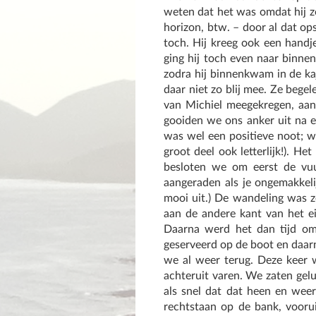
weten dat het was omdat hij zo
horizon, btw. – door al dat op
toch. Hij kreeg ook een handj
ging hij toch even naar binnen
zodra hij binnenkwam in de kaj
daar niet zo blij mee. Ze begel
van Michiel meegekregen, aan
gooiden we ons anker uit na e
was wel een positieve noot; w
groot deel ook letterlijk!). H
besloten we om eerst de vuu
aangeraden als je ongemakkel
mooi uit.) De wandeling was 
aan de andere kant van het e
Daarna werd het dan tijd om
geserveerd op de boot en daarn
we al weer terug. Deze keer 
achteruit varen. We zaten gelu
als snel dat dat heen en wee
rechtstaan op de bank, vooru