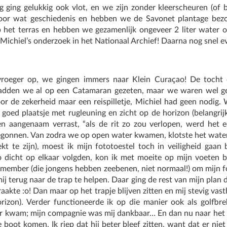
ng ging gelukkig ook vlot, en we zijn zonder kleerscheuren (of
oor wat geschiedenis en hebben we de Savonet plantage bezoch
 het terras en hebben we gezamenlijk ongeveer 2 liter water o
 Michiel’s onderzoek in het Nationaal Archief! Daarna nog snel 
roeger op, we gingen immers naar Klein Curaçao! De tocht
adden we al op een Catamaran gezeten, maar we waren wel 
or de zekerheid maar een reispilletje, Michiel had geen nodig
goed plaatsje met rugleuning en zicht op de horizon (belangrij
 aangenaam verrast, “als de rit zo zou verlopen, werd het ee
gonnen. Van zodra we op open water kwamen, klotste het water 
kt te zijn), moest ik mijn fototoestel toch in veiligheid gaan 
o dicht op elkaar volgden, kon ik met moeite op mijn voeten 
member (die jongens hebben zeebenen, niet normaal!) om mijn fo
ij terug naar de trap te helpen. Daar ging de rest van mijn plan
raakte :o! Dan maar op het trapje blijven zitten en mij stevig va
rizon). Verder functioneerde ik op die manier ook als golfbr
r kwam; mijn compagnie was mij dankbaar… En dan nu naar het 
boot komen. Ik riep dat hij beter bleef zitten, want dat er niet