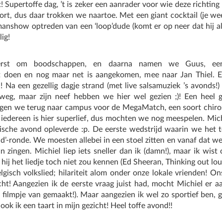
 Supertoffe dag, ’t is zeker een aanrader voor wie deze richting
ffort, dus daar trokken we naartoe. Met een giant cocktail (je we
nshow optreden van een ‘loop’dude (komt er op neer dat hij al 
lig!
rst om boodschappen, en daarna namen we Guus, een 
doen en nog maar net is aangekomen, mee naar Jan Thiel. Ec
! Na een gezellig dagje strand (met live salsamuziek ’s avonds!)
g, maar zijn neef hebben we hier wel gezien ;)! Een heel gez
ngen we terug naar campus voor de MegaMatch, een soort chiro
 iedereen is hier superlief, dus mochten we nog meespelen. Michie
rische avond opleverde :p. De eerste wedstrijd waarin we het
d’-ronde. We moesten allebei in een stoel zitten en vanaf dat w
n zingen. Michiel liep iets sneller dan ik (damn!), maar ik wis
ij het liedje toch niet zou kennen (Ed Sheeran, Thinking out lo
gisch volkslied; hilariteit alom onder onze lokale vrienden! O
gezicht! Aangezien ik de eerste vraag juist had, mocht Michiel er
 filmpje van gemaakt!). Maar aangezien ik wel zo sportief ben, 
 ook ik een taart in mijn gezicht! Heel toffe avond!!