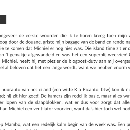
5
ngeveer de eerste woorden die ik te horen kreeg toen mijn vl
vloog door de douane, griste mijn bagage van de band en rende na
e te komen dat Michiel er nog niet was. Die island time zit er
op ’t gemakje afgewandeld en was het een superblij weerzien! 
 Michiel, heeft hij met plezier de blogpost-duty aan mij overged
 wel al beloven dat het een lange wordt, want we hebben enorm 
 huurauto van het eiland (een witte Kia Picanto, btw) kon ik n
; hij zit hier goed! De kamers zijn redelijk basic, maar alles w
r lopen van de slaapblokken, wat er dus voor zorgt dat alles
had Michiel een ventilator voorzien, want da’s hier toch wel nod
p Mambo, wat een redelijk kalm begin van de week was. Een pr