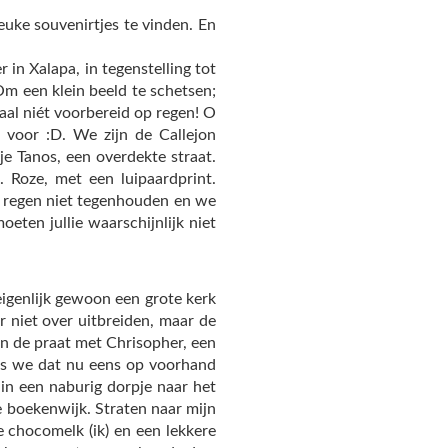
uke souvenirtjes te vinden. En
 in Xalapa, in tegenstelling tot
Om een klein beeld te schetsen;
maal niét voorbereid op regen! O
 voor :D. We zijn de Callejon
je Tanos, een overdekte straat.
Roze, met een luipaardprint.
e’ regen niet tegenhouden en we
eten jullie waarschijnlijk niet
igenlijk gewoon een grote kerk
 niet over uitbreiden, maar de
aan de praat met Chrisopher, een
 als we dat nu eens op voorhand
in een naburig dorpje naar het
 boekenwijk. Straten naar mijn
chocomelk (ik) en een lekkere