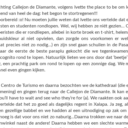
ting Callejon de Diamante, volgens Ivette the place to be om le
nd van heel de dag: het begon te stortregenen!!!
rbereid :o! Nu moeten jullie weten dat Ivette ons vertelde dat er
eristen en studenten rondlopen. Wel, wij hebben ze niét gezien… 
risten die er rondliepen, allebei in korte broek en t-shirt, hele
huidskleur al niet opvielen, dan zorgde ons voorkomen er wel
at precies niet zo nodig…) en zijn snel gaan schuilen in de Pasa
ar de eerste de beste paraplu gekocht die we tegenkwamen. 
cognito rond te lopen. Natuurlijk lieten we ons door dat ‘beetj
, een prachtig park om rond te lopen op een zonnige dag. We mo
nel even gingen kijken.
 Centro de Turismo en daarna bezochten we de kathedraal (die e
mening) en gingen terug naar de Callejon de Diamante. Ik kan er
 You’ll have to wait and see who they’re for (a). We raakten ook 
 vertelde dat het zo goed als dagelijks regent in Xalapa. Ja zeg,
n gezellige babbel en we hadden al een uitnodiging op zak om 
noeg is dat voor ons niet zo naburig…Daarna trokken we naar de
enwinkel naast de andere! Daarna hebben we een slechte warme 