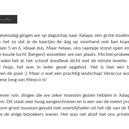
uli 2012
Woensdag gingen we op daguistap naar Xalapa, een grote studen
 het zo dat je de kaartjes de dag op voorhand ook kan kopen
en 5 en 6, ideaal dus. Maar helaas, ons raampje stond open e
de koude lucht (bergen!) wisselden we van plaats. Michiel probee
e raden het al: het schoof doodleuk dicht met de minste moeite.
 Nuja, het was in ieder geval opgelost. Het is hier een 
an de poes :). Maar o wat een prachtig landschap! Veracruz wo
oene long van Mexico is!
geven ivm. dingen die we zeker moesten gezien hebben in Xalap
m. Dit staat zeer hoog aangeschreven en is een van de meest pr
rm groot museum gevuld met overblijfselen uit het rijk van de 
we de enige bezoekers waren. Het was net alsof het ons priv