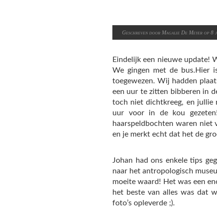
Geschreven door Magalie De Meyer op 8 j
Eindelijk een nieuwe update! 
We gingen met de bus.Hier is
toegewezen. Wij hadden plaats
een uur te zitten bibberen in 
toch niet dichtkreeg, en julli
uur voor in de kou gezeten!
haarspeldbochten waren niet v
en je merkt echt dat het de gr
Johan had ons enkele tips ge
naar het antropologisch museu
moeite waard! Het was een eno
het beste van alles was dat 
foto’s opleverde ;).