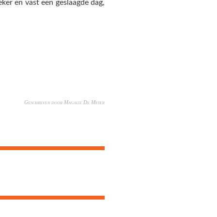
eker en vast een geslaagde dag,
Geschreven door Magalie De Meyer