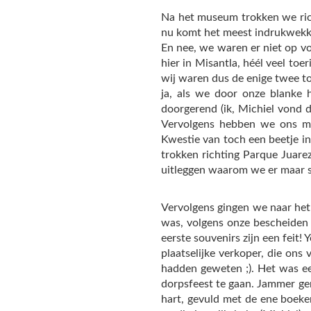
Na het museum trokken we rich
nu komt het meest indrukwekke
En nee, we waren er niet op voo
hier in Misantla, héél veel to
wij waren dus de enige twee toe
ja, als we door onze blanke 
doorgerend (ik, Michiel vond d
Vervolgens hebben we ons ma
Kwestie van toch een beetje in
trokken richting Parque Juarez
uitleggen waarom we er maar s
Vervolgens gingen we naar het
was, volgens onze bescheiden 
eerste souvenirs zijn een feit!
plaatselijke verkoper, die ons
hadden geweten ;). Het was ee
dorpsfeest te gaan. Jammer ge
hart, gevuld met de ene boek