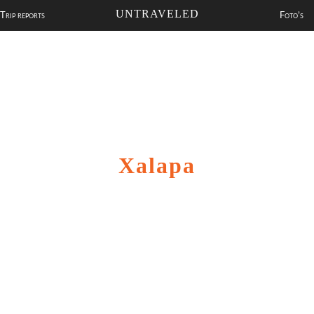
UNTRAVELED
Trip reports
Foto’s
Xalapa