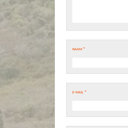
naam
*
e-mail
*