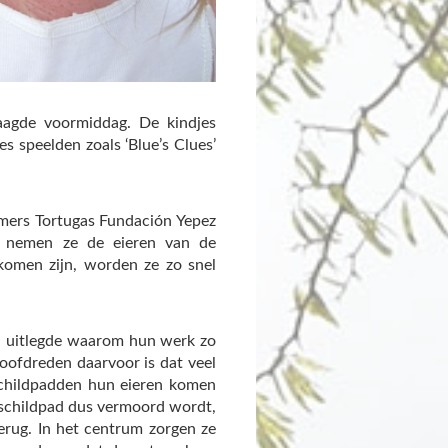
agde voormiddag. De kindjes
s speelden zoals ‘Blue’s Clues’
mers Tortugas Fundación Yepez
d nemen ze de eieren van de
komen zijn, worden ze zo snel
ij uitlegde waarom hun werk zo
hoofdreden daarvoor is dat veel
childpadden hun eieren komen
e schildpad dus vermoord wordt,
erug. In het centrum zorgen ze