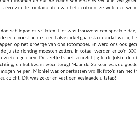
unnen uitkomen en dat de kleine schildpadjes veilig in zee gez
s één van de fundamenten van het centrum; ze willen zo weini
an schildpadjes vrijlaten. Het was trouwens een speciale dag
 Iedereen moest achter een halve cirkel gaan staan zodat we bij he
appen op het broertje van ons fotomodel. Er werd ons ook gez
e juiste richting moesten zetten. In totaal werden er zo’n 300 
 voeten gelopen! Dus zette ik het voorzichtig in de juiste rich
 richting, en het kwam wéér terug! Maar de 3e keer was de goede k
b mogen helpen! Michiel was ondertussen vrolijk foto’s aan het t
 leuk zicht! Dit was zeker en vast een geslaagde uitstap!