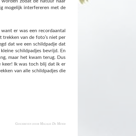
et worden zodat de natuur haar
g mogelijk interfereren met de
, want er was een recordaantal
t trekken van de foto’s niet per
egd dat we een schildpadje dat
kleine schildpadjes bevrijd. En
ting, maar het kwam terug. Dus
eer! Ik was toch blij dat ik er
rekken van alle schildpadjes die
Geschreven door Magalie De Meyer