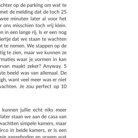
 achter op de parking om wat te
g met de melding dat de toch 25
wee minuten later al voor het
ons misschien toch vrij klein.
in een lange rij. Is er een nog
ertje dat we staan te wachten
boot te nemen. We stappen op de
tig te zien, maar we kunnen ze
rmaties waar je vormen in kan
 ervan maakt zeker? Anyway, 5
ste beeld was van allemaal. De
igh, want veel meer was er niet
wachten. Je zou perfect op 10
 kunnen jullie echt niks meer
 later staan we aan de casa van
wachtten simpele kamers, maar
rco in beide kamers, er is een
apje aangeboden en vragen wat