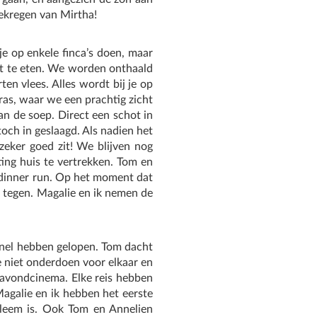
ekregen van Mirtha!
je op enkele finca’s doen, maar
 zit te eten. We worden onthaald
en vlees. Alles wordt bij je op
rras, waar we een prachtig zicht
n de soep. Direct een schot in
och in geslaagd. Als nadien het
 zeker goed zit! We blijven nog
ing huis te vertrekken. Tom en
r dinner run. Op het moment dat
t tegen. Magalie en ik nemen de
 snel hebben gelopen. Tom dacht
ze niet onderdoen voor elkaar en
avondcinema. Elke reis hebben
agalie en ik hebben het eerste
obleem is. Ook Tom en Annelien