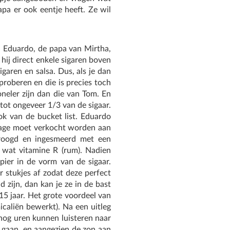
apa er ook eentje heeft. Ze wil
 Eduardo, de papa van Mirtha,
ij direct enkele sigaren boven
igaren en salsa. Dus, als je dan
roberen en die is precies toch
ioneler zijn dan die van Tom. En
tot ongeveer 1/3 van de sigaar.
ok van de bucket list. Eduardo
ntage moet verkocht worden aan
roogd en ingesmeerd met een
en wat vitamine R (rum). Nadien
ier in de vorm van de sigaar.
r stukjes af zodat deze perfect
d zijn, dan kan je ze in de bast
15 jaar. Het grote voordeel van
micaliën bewerkt). Na een uitleg
nog uren kunnen luisteren naar
gaan, en aangezien de zon aan