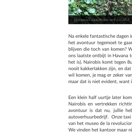
Geschreven door Michiel op 6 juli 2017
Na enkele fantastische dagen 
het avontuur tegemoet te gaa
blijven die toch van komen? 
ons laatste ontbijt in Havana 
het is). Nairobis komt tegen 8
nooit kakkerlakken zijn, en dat
wil komen, je mag er zeker va
maar dat is niet evident, want i
Een klein half uurtje later ko
Nairobis en vertrekken richti
avontuur is dat nu, jullie h
autoverhuurbedrijf. Onze taxi 
van het museo de la revolucion
We vinden het kantoor maar ni