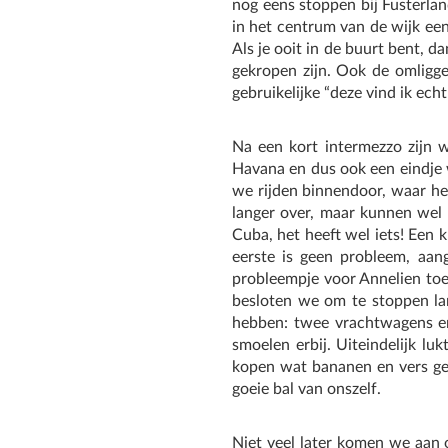
nog eens stoppen bij Fusterlan
in het centrum van de wijk ee
Als je ooit in de buurt bent, d
gekropen zijn. Ook de omliggen
gebruikelijke “deze vind ik ech
Na een kort intermezzo zijn 
Havana en dus ook een eindje 
we rijden binnendoor, waar h
langer over, maar kunnen wel 
Cuba, het heeft wel iets! Een 
eerste is geen probleem, aa
probleempje voor Annelien to
besloten we om te stoppen lan
hebben: twee vrachtwagens en
smoelen erbij. Uiteindelijk l
kopen wat bananen en vers ges
goeie bal van onszelf.
Niet veel later komen we aan 