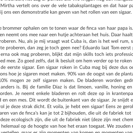
 Mirtha vertelt ons over de vele tabaksplantages en dat haar p
ij ons een demonstratie kan geven van het rollen van een sigaar.
e brommer ophalen om te tonen waar de finca van haar papa is.
n neemt ons mee naar een hutje achteraan het huis. Daar haalt h
roberen. Nu, als je mij vraagt wat Cuba is, dan is het wel rum, s
te proberen, dan zeg je toch geen nee? Eduardo laat Tom eerst p
t erna ook mag proberen, blijkt dat mijn skills toch iets profess
oed mee. Zo goed zelfs, dat ik besluit om hem verder op te roken 
de eerste sigaar. Een sigaar roken in Cuba mag bij deze dus o
nt ons hoe je sigaren moet maken. 90% van de oogst van de pla
 10% mogen ze zelf sigaren maken. De bladeren worden ged
ie anders is. Bij de familie Díaz is dat limoen, vanille, honing 
rden. Je neemt enkele bladeren en rolt deze op in krantenpap
en een mes. Dit wordt de buitenkant van de sigaar. Je snijdt e
l je deze strak dicht. Et voila, je hebt een sigaar! Eens ze gerol
en van de finca’s kan je tot 2 bijhouden, die uit de fabriek tot 
t deze ecologisch zijn, die uit de fabriek niet (deze zijn met che
nu helemaal op de hoogte van hoe het eraan toegaat. We zouden 
d vertellen, maar er zijn momenten van komen en momenten van 