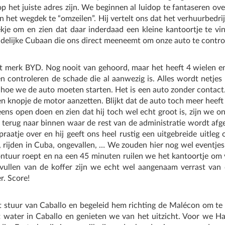
 op het juiste adres zijn. We beginnen al luidop te fantaseren ov
n het wegdek te “omzeilen”. Hij vertelt ons dat het verhuurbedri
kje om en zien dat daar inderdaad een kleine kantoortje te v
delijke Cubaan die ons direct meeneemt om onze auto te contro
 merk BYD. Nog nooit van gehoord, maar het heeft 4 wielen en
 controleren de schade die al aanwezig is. Alles wordt netjes
oe we de auto moeten starten. Het is een auto zonder contact
een knopje de motor aanzetten. Blijkt dat de auto toch meer heeft
ns open doen en zien dat hij toch wel echt groot is, zijn we o
terug naar binnen waar de rest van de administratie wordt afge
aatje over en hij geeft ons heel rustig een uitgebreide uitleg 
 rijden in Cuba, ongevallen, … We zouden hier nog wel eventjes 
ontuur roept en na een 45 minuten ruilen we het kantoortje om v
 vullen van de koffer zijn we echt wel aangenaam verrast van 
er. Score!
et stuur van Caballo en begeleid hem richting de Malécon om te 
t water in Caballo en genieten we van het uitzicht. Voor we Ha