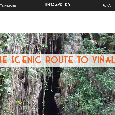
UNTRAVELED
Trip reports
Foto’s
he scenic route to Viñal