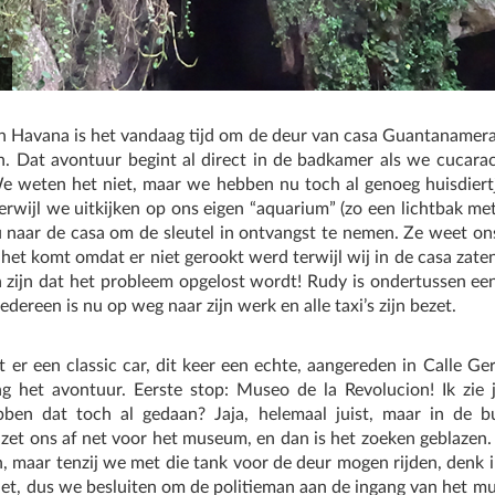
in Havana is het vandaag tijd om de deur van casa Guantanamera 
n. Dat avontuur begint al direct in de badkamer als we cucara
We weten het niet, maar we hebben nu toch al genoeg huisdiert
terwijl we uitkijken op ons eigen “aquarium” (zo een lichtbak met
u naar de casa om de sleutel in ontvangst te nemen. Ze weet on
 het komt omdat er niet gerookt werd terwijl wij in de casa zate
n zijn dat het probleem opgelost wordt! Rudy is ondertussen een
edereen is nu op weg naar zijn werk en alle taxi’s zijn bezet.
mt er een classic car, dit keer een echte, aangereden in Calle 
ng het avontuur. Eerste stop: Museo de la Revolucion! Ik zie 
ebben dat toch al gedaan? Jaja, helemaal juist, maar in de
zet ons af net voor het museum, en dan is het zoeken geblazen.
, maar tenzij we met die tank voor de deur mogen rijden, denk i
et, dus we besluiten om de politieman aan de ingang van het 