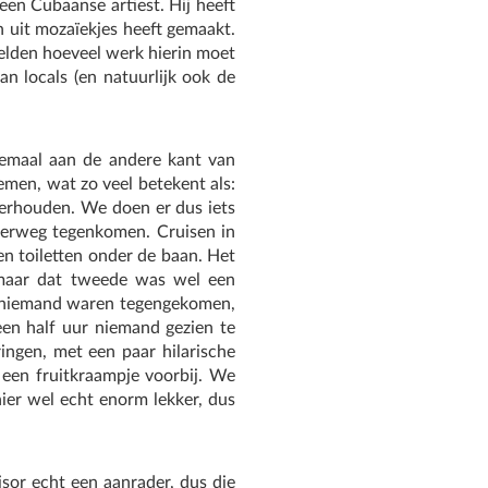
een Cubaanse artiest. Hij heeft
 uit mozaïekjes heeft gemaakt.
beelden hoeveel werk hierin moet
an locals (en natuurlijk ook de
lemaal aan de andere kant van
men, wat zo veel betekent als:
erhouden. We doen er dus iets
nderweg tegenkomen. Cruisen in
en toiletten onder de baan. Het
 maar dat tweede was wel een
d niemand waren tegengekomen,
een half uur niemand gezien te
ngen, met een paar hilarische
 een fruitkraampje voorbij. We
ier wel echt enorm lekker, dus
sor echt een aanrader, dus die