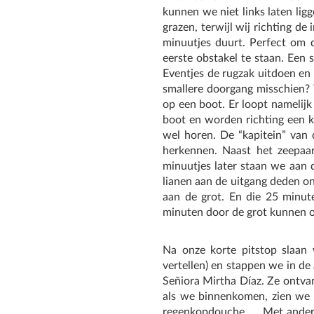
kunnen we niet links laten lig
grazen, terwijl wij richting d
minuutjes duurt. Perfect om 
eerste obstakel te staan. Een
Eventjes de rugzak uitdoen en 
smallere doorgang misschien?
op een boot. Er loopt namelijk
boot en worden richting een k
wel horen. De “kapitein” van
herkennen. Naast het zeepaar
minuutjes later staan we aan 
lianen aan de uitgang deden on
aan de grot. En die 25 minut
minuten door de grot kunnen o
Na onze korte pitstop slaan 
vertellen) en stappen we in de
Señiora Mirtha Díaz. Ze ontv
als we binnenkomen, zien we i
regenkopdouche, … Met andere