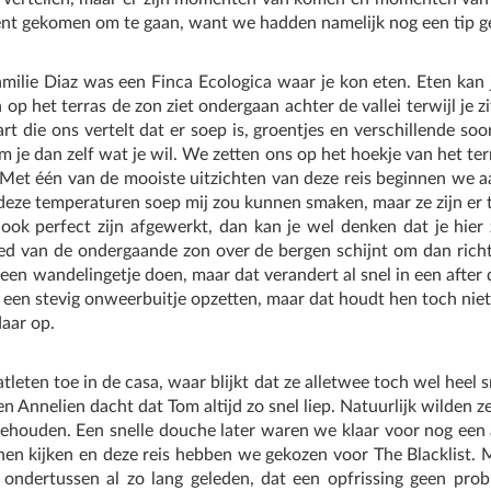
nt gekomen om te gaan, want we hadden namelijk nog een tip g
amilie Diaz was een Finca Ecologica waar je kon eten. Eten kan 
n op het terras de zon ziet ondergaan achter de vallei terwijl je
die ons vertelt dat er soep is, groentjes en verschillende soort
m je dan zelf wat je wil. We zetten ons op het hoekje van het te
et één van de mooiste uitzichten van deze reis beginnen we aa
 deze temperaturen soep mij zou kunnen smaken, maar ze zijn er t
s ook perfect zijn afgewerkt, dan kan je wel denken dat je hier
loed van de ondergaande zon over de bergen schijnt om dan richt
 een wandelingetje doen, maar dat verandert al snel in een afte
 een stevig onweerbuitje opzetten, maar dat houdt hen toch nie
aar op.
leten toe in de casa, waar blijkt dat ze alletwee toch wel heel
p en Annelien dacht dat Tom altijd zo snel liep. Natuurlijk wilden 
ehouden. Een snelle douche later waren we klaar voor nog een 
nen kijken en deze reis hebben we gekozen voor The Blacklist. M
s ondertussen al zo lang geleden, dat een opfrissing geen pr