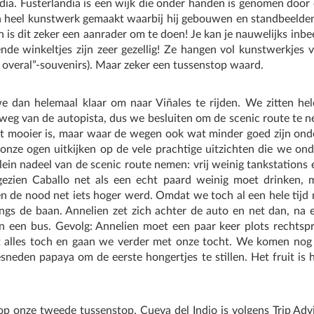
dia. Fusterlandia is een wijk die onder handen is genomen door 
n heel kunstwerk gemaakt waarbij hij gebouwen en standbeelden
an is dit zeker een aanrader om te doen! Je kan je nauwelijks in
de winkeltjes zijn zeer gezellig! Ze hangen vol kunstwerkjes v
t overal”-souvenirs). Maar zeker een tussenstop waard.
we dan helemaal klaar om naar Viñales te rijden. We zitten he
weg van de autopista, dus we besluiten om de scenic route te ne
et mooier is, maar waar de wegen ook wat minder goed zijn ond
onze ogen uitkijken op de vele prachtige uitzichten die we o
klein nadeel van de scenic route nemen: vrij weinig tankstations 
ngezien Caballo net als een echt paard weinig moet drinken,
en de nood net iets hoger werd. Omdat we toch al een hele tij
gs de baan. Annelien zet zich achter de auto en net dan, na 
 een bus. Gevolg: Annelien moet een paar keer plots rechtspri
ukt alles toch en gaan we verder met onze tocht. We komen nog
neden papaya om de eerste hongertjes te stillen. Het fruit is h
op onze tweede tussenstop. Cueva del Indio is volgens Trip Advi