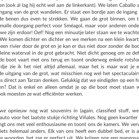
gen (ook al lag hij echt wel aan de linkerkant). We laten Caballo
e ingang van de grot wandelen. Er staat een bordje aan de ingan
de benen dus even te strekken. We gaan de grot binnen, om t
 smalle doorgang perfect voor Sméagol, maar voor anderen onder 
we zijn erdoor! Oef! Nog een minuutje later staan we te wachten 
 We komen dichter en dichter en we merken na een klein kwarti
 een rivier door de grot en je kan er dus niet door zonder de 
leine waterval in de grot gebracht. Niet dicht genoeg om ze def
 de boot vaart met ons terug en toont onderweg enkele rotsfo
dje zie ik het niet altijd allemaal, maar het is maar wat je
de uitgang van de grot, wat misschien nog wel het spectaculair
s direct aan Tarzan denken. Gelukkig dat we eindigden op een h
en? Dat is enkel en alleen omdat je op die boot moet staan 
ok moesten ze wat efficiënter werken.
we opnieuw nog wat souvenirs in (again, classified stuff, we
 auto voor het laatste stukje richting Viñales. Nog geen kwartier
angt ons met veel enthousiasme en toont ons de kamers. We ver
ets helemaal anders. Elk van ons heeft een dubbel bed, er is ai
 woorden, het zag er perfect uit. We krijgen nog een mangos