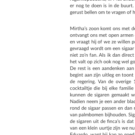
er nog te doen is in de buurt.
gerust bellen om te vragen of h
Mirtha’s zoon komt ons met d
ontvangt ons met open armen e
en vraagt hij of we ze willen p
gevraagd wordt om een sigaar 
niet zo’n fan. Als ik dan direc
het valt op zich ook nog wel g
De rest is een aandenken aan 
begint aan zijn uitleg en too
de regering. Van de overige
cocktailtje die bij elke famil
kunnen de sigaren gemaakt wo
Nadien neem je een ander blad 
rond de sigaar passen en dan ro
van palmbomen bijhouden. Sigar
de sigaren uit de finca’s is da
van een klein uurtje zijn we 
Eduardo, want hij kan zo goe