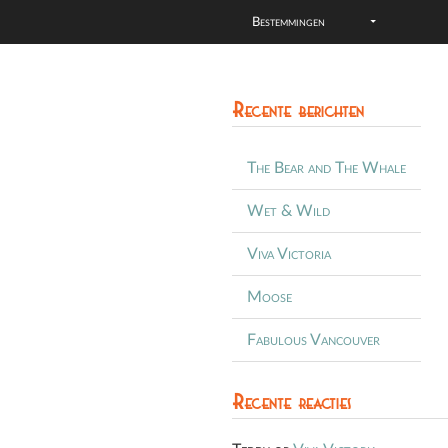
Bestemmingen
Recente berichten
The Bear and The Whale
Wet & Wild
Viva Victoria
Moose
Fabulous Vancouver
Recente reacties