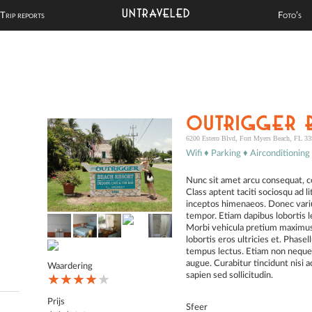
UNTRAVELED
Trip reports
Foto’s
Outrigger 
6200 Estero Blvd, Fort Myers Beach, FL 33
Wifi ♦ Parking ♦ Airconditionin
Nunc sit amet arcu consequat, con
Class aptent taciti sociosqu ad l
inceptos himenaeos. Donec varius
tempor. Etiam dapibus lobortis lec
Morbi vehicula pretium maximus
lobortis eros ultricies et. Phasel
tempus lectus. Etiam non neque t
augue. Curabitur tincidunt nisi a
Waardering
sapien sed sollicitudin.
★★★★★
★★★★★
★★★★★
Prijs
Sfeer