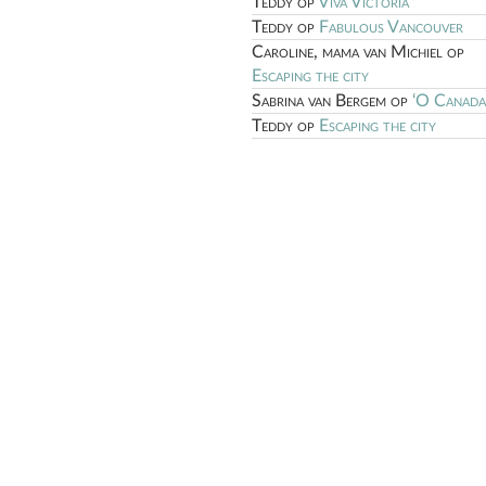
Teddy
op
Viva Victoria
Teddy
op
Fabulous Vancouver
Caroline, mama van Michiel
op
Escaping the city
Sabrina van Bergem
op
‘O Canada
Teddy
op
Escaping the city