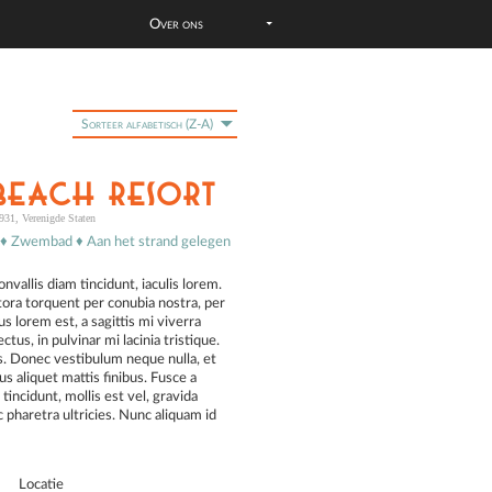
Over ons
Sorteer alfabetisch (Z-A)
Nieuwste bericht eerst
Oudste bericht eerst
Beach Resort
Sorteer alfabetisch (A-Z)
931, Verenigde Staten
g ♦ Zwembad ♦ Aan het strand gelegen
vallis diam tincidunt, iaculis lorem.
itora torquent per conubia nostra, per
 lorem est, a sagittis mi viverra
tus, in pulvinar mi lacinia tristique.
. Donec vestibulum neque nulla, et
lus aliquet mattis finibus. Fusce a
incidunt, mollis est vel, gravida
c pharetra ultricies. Nunc aliquam id
Locatie