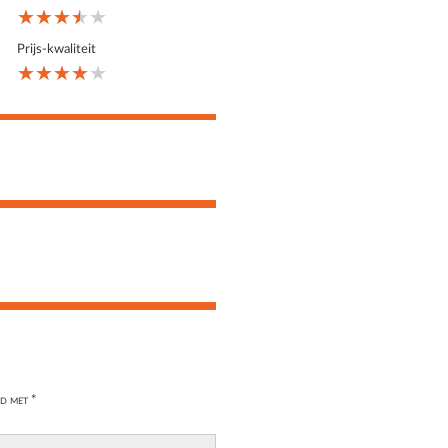
★★★★★
★★★★★
★★★★★
Prijs-kwaliteit
★★★★★
★★★★★
★★★★★
rd met
*