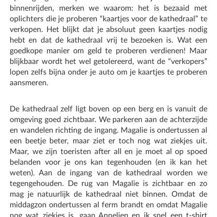
binnenrijden, merken we waarom: het is bezaaid met
oplichters die je proberen “kaartjes voor de kathedraal” te
verkopen. Het blijkt dat je absoluut geen kaartjes nodig
hebt en dat de kathedraal vrij te bezoeken is. Wat een
goedkope manier om geld te proberen verdienen! Maar
blijkbaar wordt het wel getolereerd, want de “verkopers”
lopen zelfs bijna onder je auto om je kaartjes te proberen
aansmeren.
De kathedraal zelf ligt boven op een berg en is vanuit de
omgeving goed zichtbaar. We parkeren aan de achterzijde
en wandelen richting de ingang. Magalie is ondertussen al
een beetje beter, maar ziet er toch nog wat ziekjes uit.
Maar, we zijn toeristen after all en je moet al op spoed
belanden voor je ons kan tegenhouden (en ik kan het
weten). Aan de ingang van de kathedraal worden we
tegengehouden. De rug van Magalie is zichtbaar en zo
mag je natuurlijk de kathedraal niet binnen. Omdat de
middagzon ondertussen al ferm brandt en omdat Magalie
nog wat ziekjes is, gaan Annelien en ik snel een t-shirt