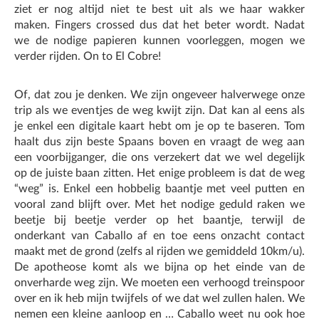
ziet er nog altijd niet te best uit als we haar wakker
maken. Fingers crossed dus dat het beter wordt. Nadat
we de nodige papieren kunnen voorleggen, mogen we
verder rijden. On to El Cobre!
Of, dat zou je denken. We zijn ongeveer halverwege onze
trip als we eventjes de weg kwijt zijn. Dat kan al eens als
je enkel een digitale kaart hebt om je op te baseren. Tom
haalt dus zijn beste Spaans boven en vraagt de weg aan
een voorbijganger, die ons verzekert dat we wel degelijk
op de juiste baan zitten. Het enige probleem is dat de weg
“weg” is. Enkel een hobbelig baantje met veel putten en
vooral zand blijft over. Met het nodige geduld raken we
beetje bij beetje verder op het baantje, terwijl de
onderkant van Caballo af en toe eens onzacht contact
maakt met de grond (zelfs al rijden we gemiddeld 10km/u).
De apotheose komt als we bijna op het einde van de
onverharde weg zijn. We moeten een verhoogd treinspoor
over en ik heb mijn twijfels of we dat wel zullen halen. We
nemen een kleine aanloop en … Caballo weet nu ook hoe