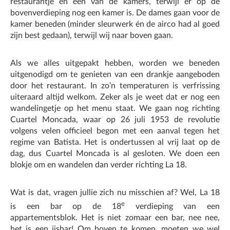
restaurantje en één van de kamers, terwijl er op de
bovenverdieping nog een kamer is. De dames gaan voor de
kamer beneden (minder sleurwerk én de airco had al goed
zijn best gedaan), terwijl wij naar boven gaan.
Als we alles uitgepakt hebben, worden we beneden
uitgenodigd om te genieten van een drankje aangeboden
door het restaurant. In zo’n temperaturen is verfrissing
uiteraard altijd welkom. Zeker als je weet dat er nog een
wandelingetje op het menu staat. We gaan nog richting
Cuartel Moncada, waar op 26 juli 1953 de revolutie
volgens velen officieel begon met een aanval tegen het
regime van Batista. Het is ondertussen al vrij laat op de
dag, dus Cuartel Moncada is al gesloten. We doen een
blokje om en wandelen dan verder richting La 18.
Wat is dat, vragen jullie zich nu misschien af? Wel, La 18
e
is een bar op de 18
verdieping van een
appartementsblok. Het is niet zomaar een bar, nee nee,
het is een ijsbar! Om boven te komen, moeten we wel