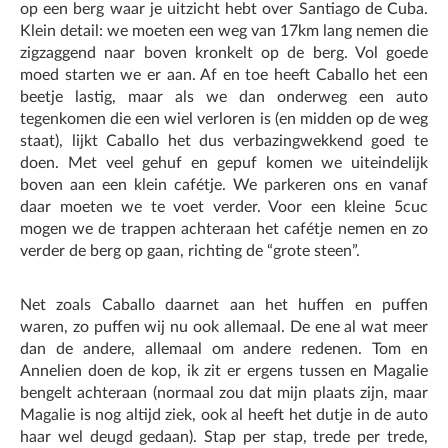
op een berg waar je uitzicht hebt over Santiago de Cuba.
Klein detail: we moeten een weg van 17km lang nemen die
zigzaggend naar boven kronkelt op de berg. Vol goede
moed starten we er aan. Af en toe heeft Caballo het een
beetje lastig, maar als we dan onderweg een auto
tegenkomen die een wiel verloren is (en midden op de weg
staat), lijkt Caballo het dus verbazingwekkend goed te
doen. Met veel gehuf en gepuf komen we uiteindelijk
boven aan een klein cafétje. We parkeren ons en vanaf
daar moeten we te voet verder. Voor een kleine 5cuc
mogen we de trappen achteraan het cafétje nemen en zo
verder de berg op gaan, richting de “grote steen”.
Net zoals Caballo daarnet aan het huffen en puffen
waren, zo puffen wij nu ook allemaal. De ene al wat meer
dan de andere, allemaal om andere redenen. Tom en
Annelien doen de kop, ik zit er ergens tussen en Magalie
bengelt achteraan (normaal zou dat mijn plaats zijn, maar
Magalie is nog altijd ziek, ook al heeft het dutje in de auto
haar wel deugd gedaan). Stap per stap, trede per trede,