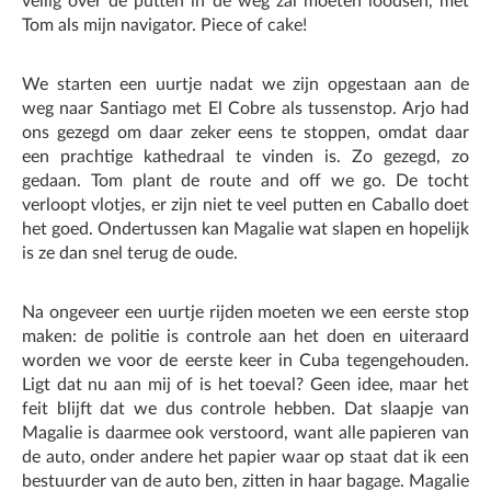
veilig over de putten in de weg zal moeten loodsen, met
Tom als mijn navigator. Piece of cake!
We starten een uurtje nadat we zijn opgestaan aan de
weg naar Santiago met El Cobre als tussenstop. Arjo had
ons gezegd om daar zeker eens te stoppen, omdat daar
een prachtige kathedraal te vinden is. Zo gezegd, zo
gedaan. Tom plant de route and off we go. De tocht
verloopt vlotjes, er zijn niet te veel putten en Caballo doet
het goed. Ondertussen kan Magalie wat slapen en hopelijk
is ze dan snel terug de oude.
Na ongeveer een uurtje rijden moeten we een eerste stop
maken: de politie is controle aan het doen en uiteraard
worden we voor de eerste keer in Cuba tegengehouden.
Ligt dat nu aan mij of is het toeval? Geen idee, maar het
feit blijft dat we dus controle hebben. Dat slaapje van
Magalie is daarmee ook verstoord, want alle papieren van
de auto, onder andere het papier waar op staat dat ik een
bestuurder van de auto ben, zitten in haar bagage. Magalie