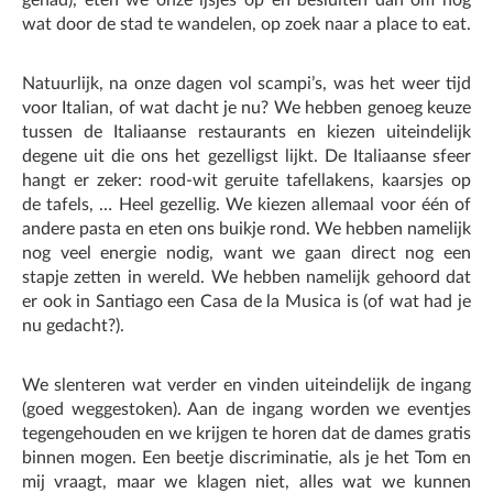
gehad), eten we onze ijsjes op en besluiten dan om nog
wat door de stad te wandelen, op zoek naar a place to eat.
Natuurlijk, na onze dagen vol scampi’s, was het weer tijd
voor Italian, of wat dacht je nu? We hebben genoeg keuze
tussen de Italiaanse restaurants en kiezen uiteindelijk
degene uit die ons het gezelligst lijkt. De Italiaanse sfeer
hangt er zeker: rood-wit geruite tafellakens, kaarsjes op
de tafels, … Heel gezellig. We kiezen allemaal voor één of
andere pasta en eten ons buikje rond. We hebben namelijk
nog veel energie nodig, want we gaan direct nog een
stapje zetten in wereld. We hebben namelijk gehoord dat
er ook in Santiago een Casa de la Musica is (of wat had je
nu gedacht?).
We slenteren wat verder en vinden uiteindelijk de ingang
(goed weggestoken). Aan de ingang worden we eventjes
tegengehouden en we krijgen te horen dat de dames gratis
binnen mogen. Een beetje discriminatie, als je het Tom en
mij vraagt, maar we klagen niet, alles wat we kunnen