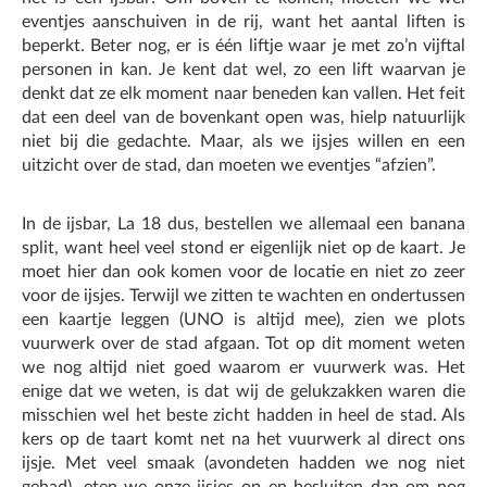
eventjes aanschuiven in de rij, want het aantal liften is
beperkt. Beter nog, er is één liftje waar je met zo’n vijftal
personen in kan. Je kent dat wel, zo een lift waarvan je
denkt dat ze elk moment naar beneden kan vallen. Het feit
dat een deel van de bovenkant open was, hielp natuurlijk
niet bij die gedachte. Maar, als we ijsjes willen en een
uitzicht over de stad, dan moeten we eventjes “afzien”.
In de ijsbar, La 18 dus, bestellen we allemaal een banana
split, want heel veel stond er eigenlijk niet op de kaart. Je
moet hier dan ook komen voor de locatie en niet zo zeer
voor de ijsjes. Terwijl we zitten te wachten en ondertussen
een kaartje leggen (UNO is altijd mee), zien we plots
vuurwerk over de stad afgaan. Tot op dit moment weten
we nog altijd niet goed waarom er vuurwerk was. Het
enige dat we weten, is dat wij de gelukzakken waren die
misschien wel het beste zicht hadden in heel de stad. Als
kers op de taart komt net na het vuurwerk al direct ons
ijsje. Met veel smaak (avondeten hadden we nog niet