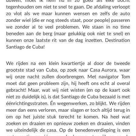
duwen, moet ik hem nu in zo goed als elke bocht
tegenhouden om niet te snel te gaan. De afdaling verloopt
zo vlot als we maar kunnen wensen en zelfs de auto
zonder wiel (die er nog steeds staat, poor people) passeren
we zonder al te veel problemen. We staan in no time
beneden aan de berg (maar gelukkig ook niet te snel) en
kunnen onze laatste rit van de dag inzetten. Destination
Santiago de Cuba!
We rijden na een klein kwartiertje al door de tweede
grootste stad van Cuba, op zoek naar Casa Aurora, waar
wij onze nacht zullen doorbrengen. Met navigator Tom
moet dat geen probleem zijn, hij heeft ons echt al overal
gebracht! Maar, wat wij niet wisten (en op de kaart ook
niet zo duidelijk is), is dat Santiago de Cuba bezaaid is met
éénrichtingsstraten. Én wegenwerken, zo blijkt. We rijden
meer dan eens verloren, maar slagen er toch altijd terug in
om op het juiste stuk terecht te komen. Na heel wat
zoeken en draaien en opnieuw zoeken en draaien, vinden
we uiteindelijk de casa. Op de benedenverdieping is een