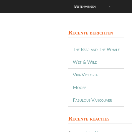
Bestemmingen
Recente berichten
The Bear and The Whale
Wet & Wild
Viva Victoria
Moose
Fabulous Vancouver
Recente reacties