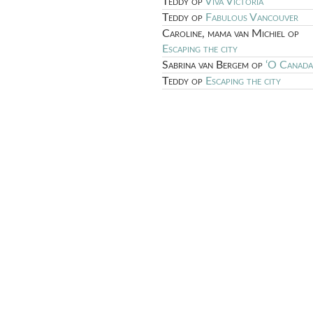
Teddy
op
Viva Victoria
Teddy
op
Fabulous Vancouver
Caroline, mama van Michiel
op
Escaping the city
Sabrina van Bergem
op
‘O Canada
Teddy
op
Escaping the city