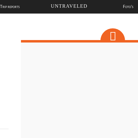
UNTRAVELED
Trip reports
Foto’s