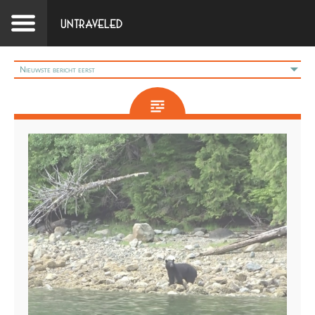
Untraveled
Nieuwste bericht eerst
Oudste bericht eerst
Sorteer alfabetisch (A-Z)
Sorteer alfabetisch (Z-A)